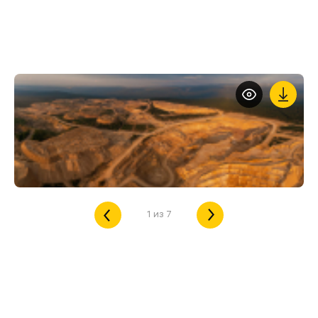
1
из
7