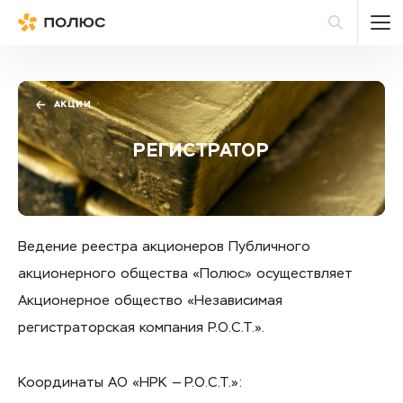
Полюс
По
АКЦИИ
РЕГИСТРАТОР
Ведение реестра акционеров Публичного
акционерного общества «Полюс» осуществляет
Акционерное общество «Независимая
регистраторская компания Р.О.С.Т.».
Координаты АО «НРК — Р.О.С.Т.»: