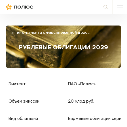
Полюс
По
ИНСТРУМЕНТЫ С ФИКСИРОВАННОЙ ДОХОДНОСТЬЮ
РУБЛЕВЫЕ ОБЛИГАЦИИ 2029
Эмитент
ПАО «Полюс»
Объем эмиссии
20 млрд руб.
Вид облигаций
Биржевые облигации серии 